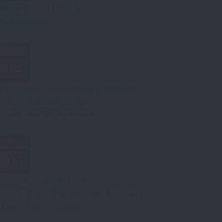
08.08.2026
- 11.09.2026
Sommerferien
OKT.
14
14.10.2026
- 16.10.2026
um
09:00
Uhr
Jg1+2: Exkursion LF Sport
Champions-Park Freudenstadt
NOV.
06
06.11.2026
um
09:35
Uhr
Jg1+2: BOGY-Marktplatz/Studien- und
Ausbildungsbotschafter