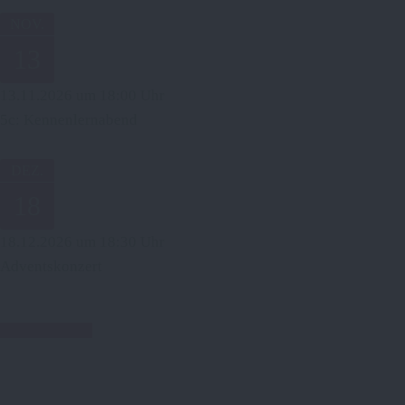
NOV.
13
13.11.2026
um
18:00
Uhr
5c: Kennenlernabend
DEZ.
18
18.12.2026
um
18:30
Uhr
Adventskonzert
weitere Termine