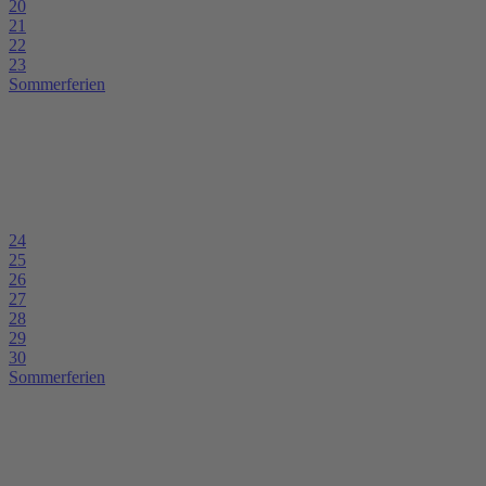
20
21
22
23
Sommerferien
24
25
26
27
28
29
30
Sommerferien