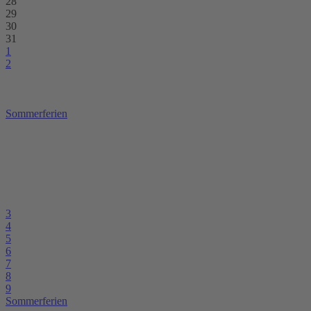
28
29
30
31
1
2
Sommerferien
3
4
5
6
7
8
9
Sommerferien