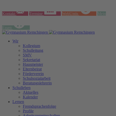
Kontakt
Termine
WebUntis
Mein
Essen
Wir
Kollegium
Schulleitung
SMV
Sekretariat
Hausmeister
Elternbeirat
Förderverein
Schulsozialarbeit
Beratungslehrerin
Schulleben
Aktuelles
Kalender
Lernen
Fremdsprachenfolge
Profile
Arbeitsgemeinschaften