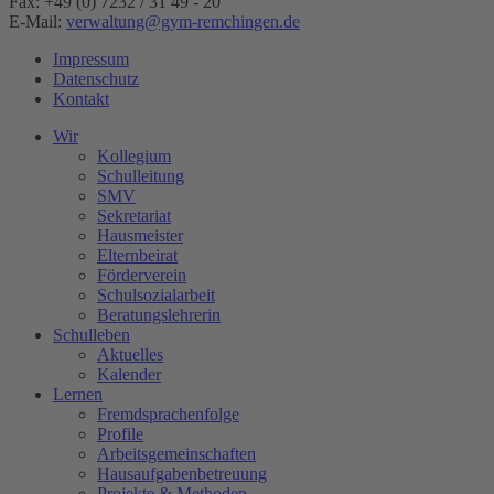
Fax: +49 (0) 7232 / 31 49 - 20
E-Mail:
verwaltung@gym-remchingen.de
Impressum
Datenschutz
Kontakt
Wir
Kollegium
Schulleitung
SMV
Sekretariat
Hausmeister
Elternbeirat
Förderverein
Schulsozialarbeit
Beratungslehrerin
Schulleben
Aktuelles
Kalender
Lernen
Fremdsprachenfolge
Profile
Arbeitsgemeinschaften
Hausaufgabenbetreuung
Projekte & Methoden