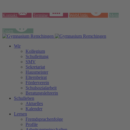
Kontakt
Termine
WebUntis
Mein
Essen
Wir
Kollegium
Schulleitung
SMV
Sekretariat
Hausmeister
Elternbeirat
Förderverein
Schulsozialarbeit
Beratungslehrerin
Schulleben
Aktuelles
Kalender
Lernen
Fremdsprachenfolge
Profile
Arbeitsgemeinschaften