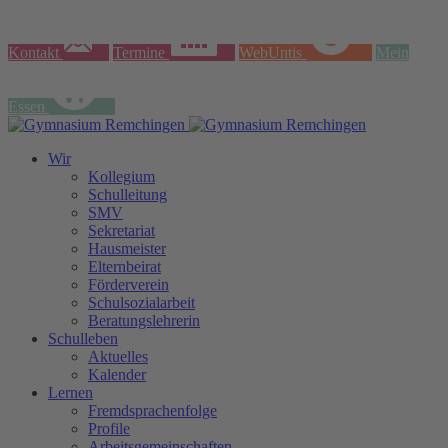
Kontakt
Termine
WebUntis
Mein
Essen
Wir
Kollegium
Schulleitung
SMV
Sekretariat
Hausmeister
Elternbeirat
Förderverein
Schulsozialarbeit
Beratungslehrerin
Schulleben
Aktuelles
Kalender
Lernen
Fremdsprachenfolge
Profile
Arbeitsgemeinschaften