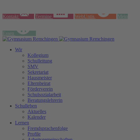
Kontakt
Termine
WebUntis
Mein
Essen
Wir
Kollegium
Schulleitung
SMV
Sekretariat
Hausmeister
Elternbeirat
Förderverein
Schulsozialarbeit
Beratungslehrerin
Schulleben
Aktuelles
Kalender
Lernen
Fremdsprachenfolge
Profile
Arbeitsgemeinschaften