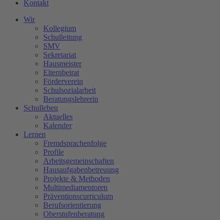
Kontakt
Wir
Kollegium
Schulleitung
SMV
Sekretariat
Hausmeister
Elternbeirat
Förderverein
Schulsozialarbeit
Beratungslehrerin
Schulleben
Aktuelles
Kalender
Lernen
Fremdsprachenfolge
Profile
Arbeitsgemeinschaften
Hausaufgabenbetreuung
Projekte & Methoden
Multimediamentoren
Präventionscurriculum
Berufsorientierung
Oberstufenberatung